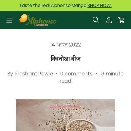
Taste the real Alphonso Mango
SHOP NOW.
Skip to content
Menu
Search
Log in
Car
Search
Product type
All
14 अगस्त 2022
क्विनोआ बीज
By Prashant Powle • 0 comments • 3 minute
read