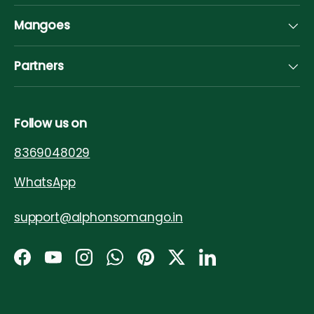
Mangoes
Partners
Follow us on
8369048029
WhatsApp
support@alphonsomango.in
Facebook
YouTube
Instagram
WhatsApp
Pinterest
Twitter
LinkedIn
Payment methods accepted