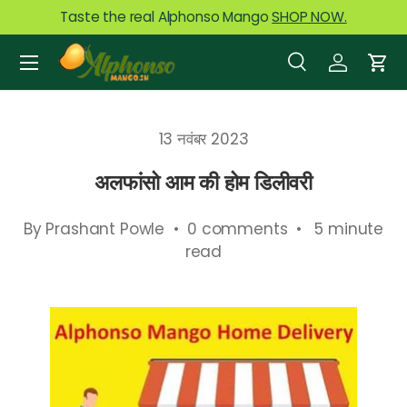
Taste the real Alphonso Mango
SHOP NOW.
Skip to content
Menu
Search
Log in
Car
Search
Product type
All
13 नवंबर 2023
अलफांसो आम की होम डिलीवरी
By Prashant Powle • 0 comments • 5 minute
read