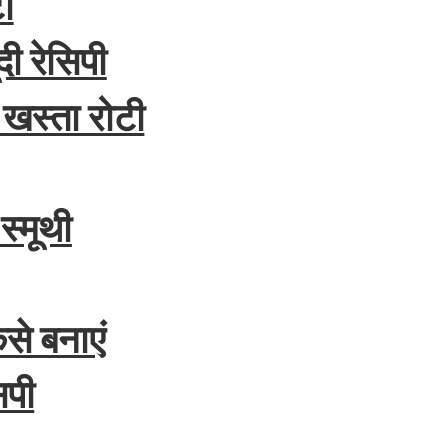
ा
ूदी रेसिपी
 खस्ता रोटी
स्मूथी
से बनाएं
िपी