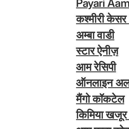
Payari Aa
कश्मीरी केस
अम्बा वाडी
स्टार ऐनीज़
आम रेसिपी
ऑनलाइन अल
मैंगो कॉकटेल
किमिया खजूर