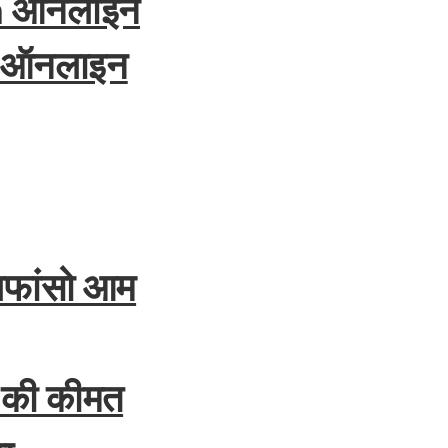
m ऑनलाइन
र ऑनलाइन
फांसो आम
 की कीमत