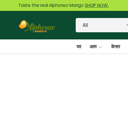
Taste the real Alphonso Mango
SHOP NOW.
Skip to content
Search
Product type
All
घर
आम
केसर